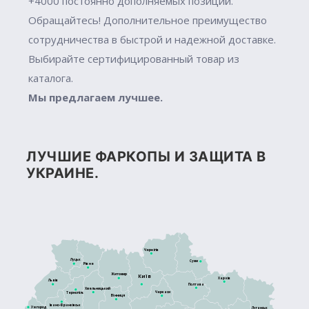
+4000 постоянно дополняемых позиций.
Обращайтесь! Дополнительное преимущество
сотрудничества в быстрой и надежной доставке.
Выбирайте сертифицированный товар из
каталога.
Мы предлагаем лучшее.
ЛУЧШИЕ ФАРКОПЫ И ЗАЩИТА В
УКРАИНЕ.
Чернігів
Луцьк
Суми
Рівне
Житомир
Київ
Харків
Львів
Полтава
Хмельницький
Черкаси
Тернопіль
Вінниця
Івано-Франківськ
Ужгород
Луганськ