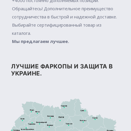
+4000 постоянно дополняемых позиций.
Обращайтесь! Дополнительное преимущество
сотрудничества в быстрой и надежной доставке.
Выбирайте сертифицированный товар из
каталога.
Мы предлагаем лучшее.
ЛУЧШИЕ ФАРКОПЫ И ЗАЩИТА В
УКРАИНЕ.
Чернігів
Луцьк
Суми
Рівне
Житомир
Київ
Харків
Львів
Полтава
Хмельницький
Черкаси
Тернопіль
Вінниця
Івано-Франківськ
Ужгород
Луганськ