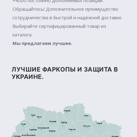
+4000 постоянно дополняемых позиций.
Обращайтесь! Дополнительное преимущество
сотрудничества в быстрой и надежной доставке.
Выбирайте сертифицированный товар из
каталога.
Мы предлагаем лучшее.
ЛУЧШИЕ ФАРКОПЫ И ЗАЩИТА В
УКРАИНЕ.
Чернігів
Луцьк
Суми
Рівне
Житомир
Київ
Харків
Львів
Полтава
Хмельницький
Черкаси
Тернопіль
Вінниця
Івано-Франківськ
Ужгород
Луганськ