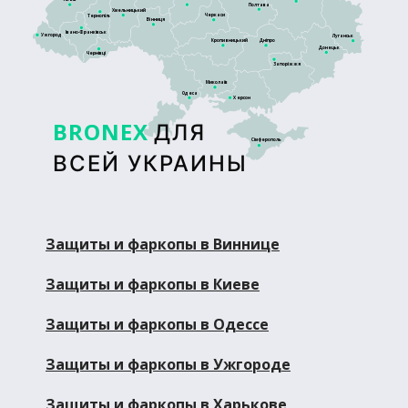
Полтава
Хмельницький
Черкаси
Тернопіль
Вінниця
Івано-Франківськ
Ужгород
Луганськ
Кропивницький
Дніпро
Донецьк
Чернівці
Запоріжжя
Миколаїв
Одеса
Херсон
BRONEX
ДЛЯ
Сімферополь
ВСЕЙ УКРАИНЫ
Защиты и фаркопы в Виннице
Защиты и фаркопы в Киеве
Защиты и фаркопы в Одессе
Защиты и фаркопы в Ужгороде
Защиты и фаркопы в Харькове