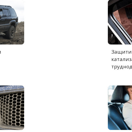
и
Защитит
катализ
труднод