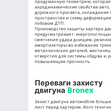
продуманную геометрию, которая
аэродинамические свойства авто,
дорожного просвета, охлаждение 
пространства и схему деформации
лобовом ДТП.
Производство защиты картера дв
предусматривает: энергопоглоща
смягчения удара днищем, резино
амортизаторы во избежание трен
металлических деталей, вентиля
отверстия для системы обдува и р
повышающие прочность.
Переваги захисту
Bronex
двигуна
Захист двигуна автомобіля більше
лист перед картером, його техніч