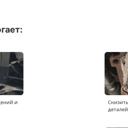
гает:
дений и
Снизить
деталей