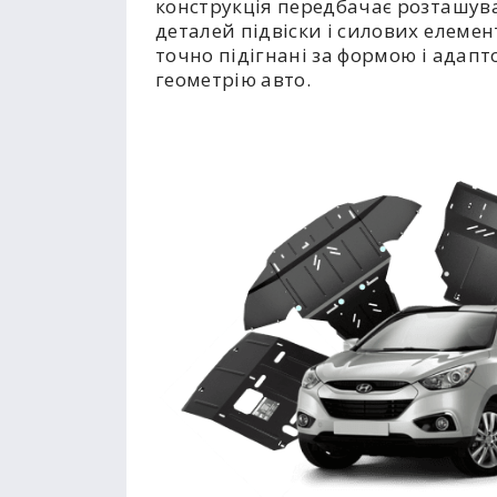
конструкція передбачає розташув
деталей підвіски і силових елемент
точно підігнані за формою і адапт
геометрію авто.