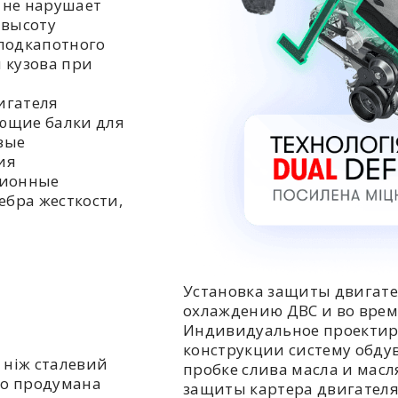
 не нарушает
 высоту
подкапотного
 кузова при
игателя
ющие балки для
вые
ия
ционные
ебра жесткости,
Установка защиты двигате
охлаждению ДВС и во врем
Индивидуальное проектир
конструкции систему обдув
 ніж сталевий
пробке слива масла и мас
но продумана
защиты картера двигателя