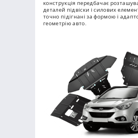
конструкція передбачає розташув
деталей підвіски і силових елемент
точно підігнані за формою і адапт
геометрію авто.