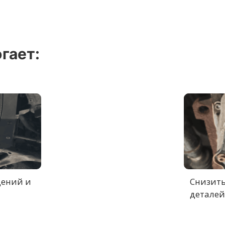
гает:
дений и
Снизить
деталей