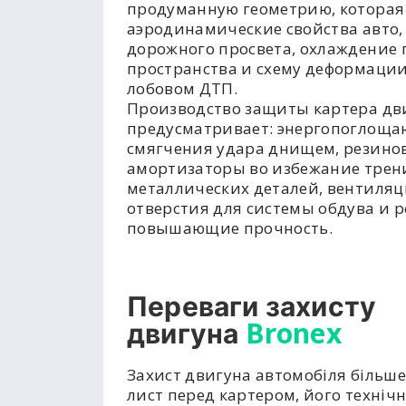
продуманную геометрию, которая
аэродинамические свойства авто,
дорожного просвета, охлаждение 
пространства и схему деформации
лобовом ДТП.
Производство защиты картера дв
предусматривает: энергопоглоща
смягчения удара днищем, резино
амортизаторы во избежание трен
металлических деталей, вентиля
отверстия для системы обдува и р
повышающие прочность.
Переваги захисту
Bronex
двигуна
Захист двигуна автомобіля більше
лист перед картером, його техніч