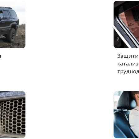
и
Защитит
катализ
труднод