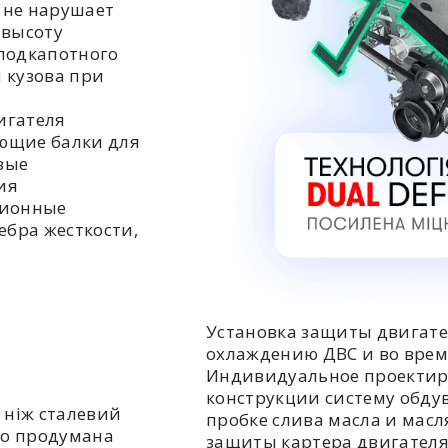
 не нарушает
 высоту
подкапотного
 кузова при
игателя
ющие балки для
вые
ия
ционные
ебра жесткости,
Установка защиты двигате
охлаждению ДВС и во врем
Индивидуальное проектир
конструкции систему обдув
 ніж сталевий
пробке слива масла и мас
но продумана
защиты картера двигателя