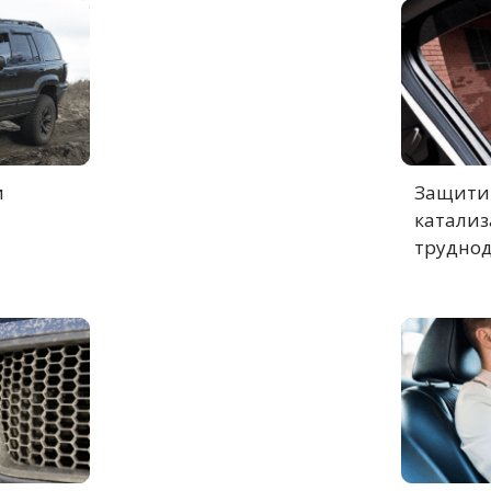
и
Защитит
катализ
труднод