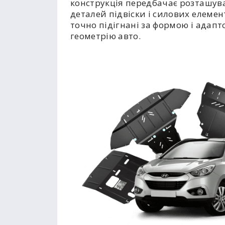
конструкція передбачає розташув
деталей підвіски і силових елемент
точно підігнані за формою і адапт
геометрію авто.