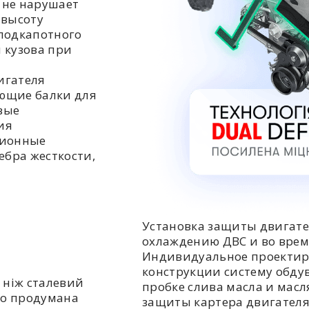
 не нарушает
 высоту
подкапотного
 кузова при
игателя
ющие балки для
вые
ия
ционные
ебра жесткости,
Установка защиты двигате
охлаждению ДВС и во врем
Индивидуальное проектир
конструкции систему обдув
 ніж сталевий
пробке слива масла и мас
но продумана
защиты картера двигателя