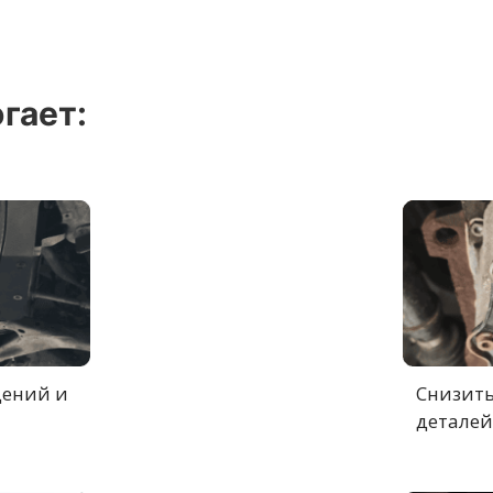
гает:
дений и
Снизить
деталей