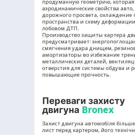
продуманную геометрию, которая
аэродинамические свойства авто,
дорожного просвета, охлаждение 
пространства и схему деформации
лобовом ДТП.
Производство защиты картера дв
предусматривает: энергопоглоща
смягчения удара днищем, резино
амортизаторы во избежание трен
металлических деталей, вентиля
отверстия для системы обдува и р
повышающие прочность.
Переваги захисту
Bronex
двигуна
Захист двигуна автомобіля більше
лист перед картером, його техніч