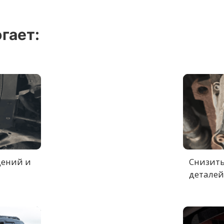
гает:
дений и
Снизить
деталей