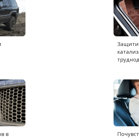
и
Защитит
катализ
труднод
в в
Почувст