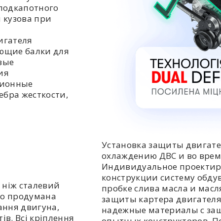
подкапотного
 кузова при
игателя
ющие балки для
вые
ия
ционные
ебра жесткости,
Установка защиты двигате
охлаждению ДВС и во врем
Индивидуальное проектир
конструкции систему обдув
 ніж сталевий
пробке слива масла и мас
но продумана
защиты картера двигателя
ання двигуна,
надежные материалы с за
ів. Всі кріплення
опытных конструкторов. П