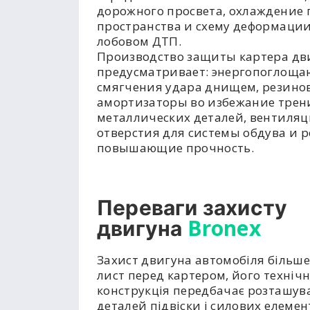
дорожного просвета, охлаждение 
пространства и схему деформации
лобовом ДТП.
Производство защиты картера дв
предусматривает: энергопоглоща
смягчения удара днищем, резино
амортизаторы во избежание трен
металлических деталей, вентиля
отверстия для системы обдува и р
повышающие прочность.
Переваги захисту
Bronex
двигуна
Захист двигуна автомобіля більше
лист перед картером, його техніч
конструкція передбачає розташув
деталей підвіски і силових елемент