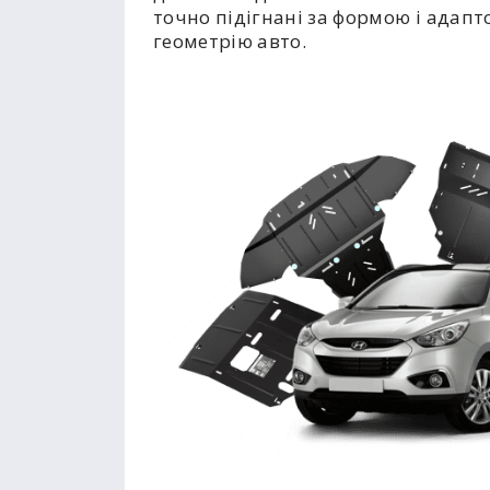
точно підігнані за формою і адапт
геометрію авто.