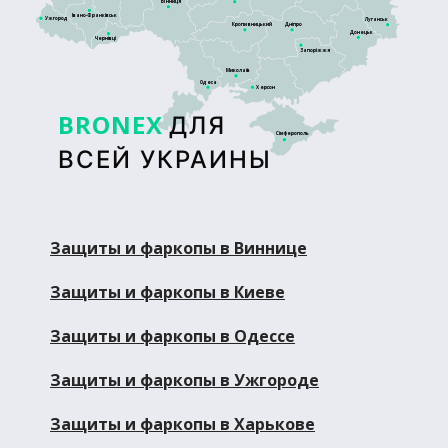
Вінниця
Івано-Франківськ
Ужгород
Луганськ
Кропивницький
Дніпро
Донецьк
Чернівці
Запоріжжя
Миколаїв
Одеса
Херсон
BRONEX
ДЛЯ
Сімферополь
ВСЕЙ УКРАИНЫ
Защиты и фаркопы в Виннице
Защиты и фаркопы в Киеве
Защиты и фаркопы в Одессе
Защиты и фаркопы в Ужгороде
Защиты и фаркопы в Харькове