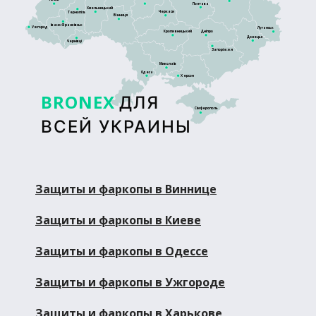
Полтава
Хмельницький
Черкаси
Тернопіль
Вінниця
Івано-Франківськ
Ужгород
Луганськ
Кропивницький
Дніпро
Донецьк
Чернівці
Запоріжжя
Миколаїв
Одеса
Херсон
BRONEX
ДЛЯ
Сімферополь
ВСЕЙ УКРАИНЫ
Защиты и фаркопы в Виннице
Защиты и фаркопы в Киеве
Защиты и фаркопы в Одессе
Защиты и фаркопы в Ужгороде
Защиты и фаркопы в Харькове