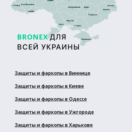
Вінниця
Івано-Франківськ
Ужгород
Луганськ
Кропивницький
Дніпро
Донецьк
Чернівці
Запоріжжя
Миколаїв
Одеса
Херсон
BRONEX
ДЛЯ
Сімферополь
ВСЕЙ УКРАИНЫ
Защиты и фаркопы в Виннице
Защиты и фаркопы в Киеве
Защиты и фаркопы в Одессе
Защиты и фаркопы в Ужгороде
Защиты и фаркопы в Харькове