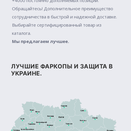
+4000 постоянно дополняемых позиций.
Обращайтесь! Дополнительное преимущество
сотрудничества в быстрой и надежной доставке.
Выбирайте сертифицированный товар из
каталога.
Мы предлагаем лучшее.
ЛУЧШИЕ ФАРКОПЫ И ЗАЩИТА В
УКРАИНЕ.
Чернігів
Луцьк
Суми
Рівне
Житомир
Київ
Харків
Львів
Полтава
Хмельницький
Черкаси
Тернопіль
Вінниця
Івано-Франківськ
Ужгород
Луганськ