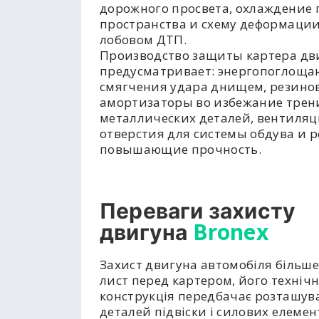
дорожного просвета, охлаждение 
пространства и схему деформации
лобовом ДТП.
Производство защиты картера дв
предусматривает: энергопоглоща
смягчения удара днищем, резино
амортизаторы во избежание трен
металлических деталей, вентиля
отверстия для системы обдува и р
повышающие прочность.
Переваги захисту
Bronex
двигуна
Захист двигуна автомобіля більше
лист перед картером, його техніч
конструкція передбачає розташув
деталей підвіски і силових елемент