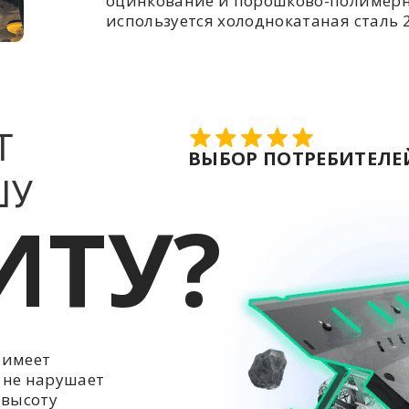
оцинкование и порошково-полимерн
используется холоднокатаная сталь 2
Т
ВЫБОР ПОТРЕБИТЕЛЕЙ
ШУ
ИТУ?
 имеет
 не нарушает
 высоту