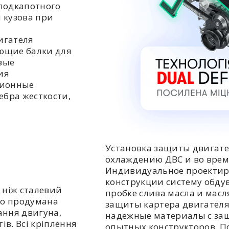
подкапотного
 кузова при
игателя
ющие балки для
вые
ия
ционные
ебра жесткости,
Установка защиты двигате
охлаждению ДВС и во врем
Индивидуальное проектир
конструкции систему обдув
 ніж сталевий
пробке слива масла и мас
но продумана
защиты картера двигателя
ання двигуна,
надежные материалы с за
ів. Всі кріплення
опытных конструкторов. П