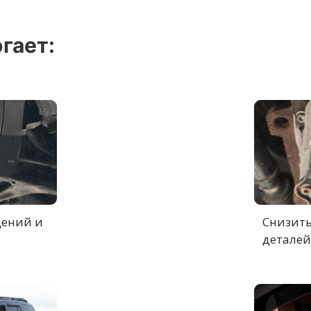
гает:
дений и
Снизить
деталей