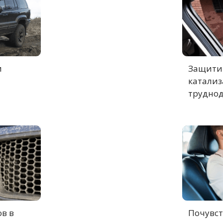
и
Защитит
катализ
труднод
в в
Почувст