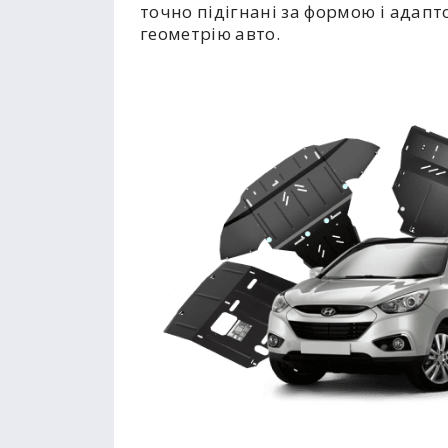
точно підігнані за формою і адапт
геометрію авто.