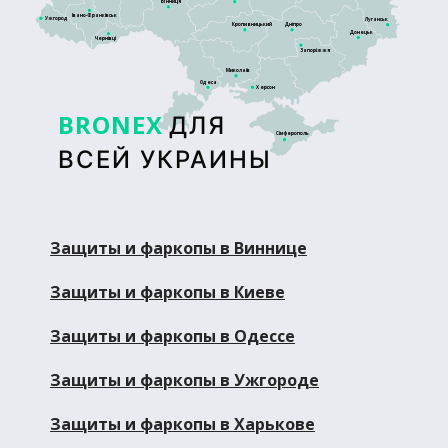
Вінниця
Івано-Франківськ
Ужгород
Луганськ
Кропивницький
Дніпро
Донецьк
Чернівці
Запоріжжя
Миколаїв
Одеса
Херсон
BRONEX
ДЛЯ
Сімферополь
ВСЕЙ УКРАИНЫ
Защиты и фаркопы в Виннице
Защиты и фаркопы в Киеве
Защиты и фаркопы в Одессе
Защиты и фаркопы в Ужгороде
Защиты и фаркопы в Харькове