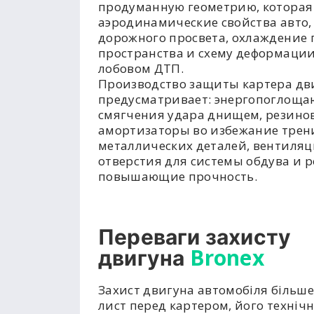
продуманную геометрию, которая
аэродинамические свойства авто,
дорожного просвета, охлаждение 
пространства и схему деформации
лобовом ДТП.
Производство защиты картера дв
предусматривает: энергопоглоща
смягчения удара днищем, резино
амортизаторы во избежание трен
металлических деталей, вентиля
отверстия для системы обдува и р
повышающие прочность.
Переваги захисту
Bronex
двигуна
Захист двигуна автомобіля більше
лист перед картером, його техніч