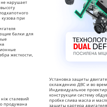
 не нарушает
 высоту
подкапотного
 кузова при
игателя
ющие балки для
вые
ия
ционные
ебра жесткости,
Установка защиты двигате
охлаждению ДВС и во врем
Индивидуальное проектир
конструкции систему обдув
 ніж сталевий
пробке слива масла и мас
но продумана
защиты картера двигателя