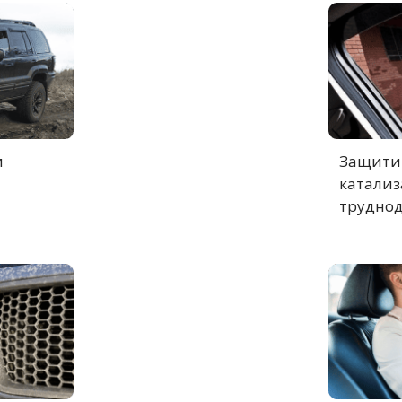
и
Защитит
катализ
труднод