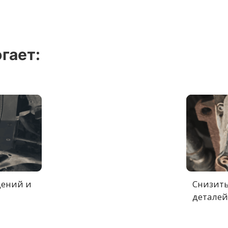
гает:
дений и
Снизить
деталей