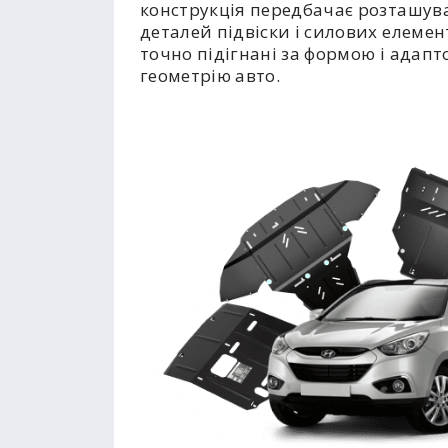
конструкція передбачає розташув
деталей підвіски і силових елемент
точно підігнані за формою і адапт
геометрію авто.