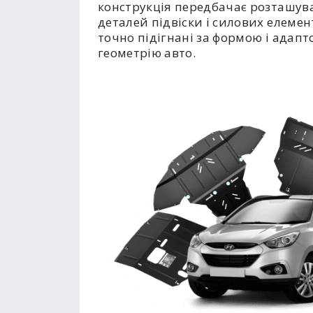
конструкція передбачає розташув
деталей підвіски і силових елемент
точно підігнані за формою і адапт
геометрію авто.