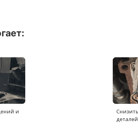
гает:
дений и
Снизить
деталей