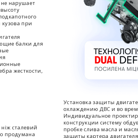
 не нарушает
 высоту
подкапотного
 кузова при
игателя
ющие балки для
вые
ия
ционные
ебра жесткости,
Установка защиты двигате
охлаждению ДВС и во врем
Индивидуальное проектир
конструкции систему обдув
 ніж сталевий
пробке слива масла и мас
но продумана
защиты картера двигателя