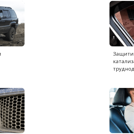
и
Защитит
катализ
труднод