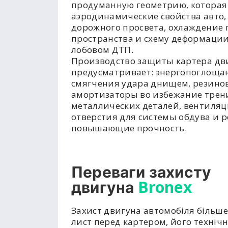
продуманную геометрию, которая
аэродинамические свойства авто,
дорожного просвета, охлаждение 
пространства и схему деформации
лобовом ДТП.
Производство защиты картера дв
предусматривает: энергопоглоща
смягчения удара днищем, резино
амортизаторы во избежание трен
металлических деталей, вентиля
отверстия для системы обдува и р
повышающие прочность.
Переваги захисту
Bronex
двигуна
Захист двигуна автомобіля більше
лист перед картером, його техніч