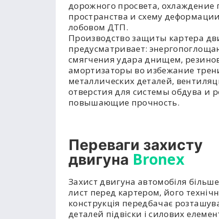
дорожного просвета, охлаждение 
пространства и схему деформации
лобовом ДТП.
Производство защиты картера дв
предусматривает: энергопоглоща
смягчения удара днищем, резино
амортизаторы во избежание трен
металлических деталей, вентиля
отверстия для системы обдува и р
повышающие прочность.
Переваги захисту
Bronex
двигуна
Захист двигуна автомобіля більше
лист перед картером, його техніч
конструкція передбачає розташув
деталей підвіски і силових елемент