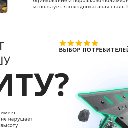
оцинкование и порошково-полимерн
используется холоднокатаная сталь 2
Т
ВЫБОР ПОТРЕБИТЕЛЕЙ
ШУ
ИТУ?
 имеет
 не нарушает
 высоту