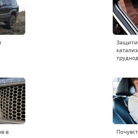
и
Защитит
катализ
труднод
в в
Почувст