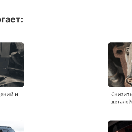
гает:
дений и
Снизить
деталей