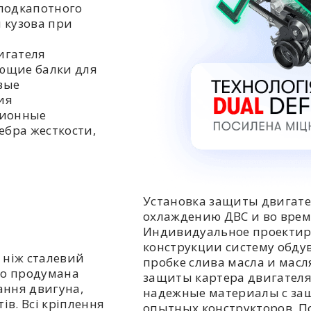
подкапотного
 кузова при
игателя
ющие балки для
вые
ия
ционные
ебра жесткости,
Установка защиты двигате
охлаждению ДВС и во врем
Индивидуальное проектир
конструкции систему обдув
 ніж сталевий
пробке слива масла и мас
но продумана
защиты картера двигателя
ання двигуна,
надежные материалы с за
ів. Всі кріплення
опытных конструкторов. П