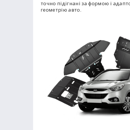
точно підігнані за формою і адапт
геометрію авто.