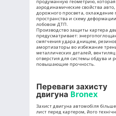
продуманную геометрию, которая
аэродинамические свойства авто,
дорожного просвета, охлаждение 
пространства и схему деформации
лобовом ДТП.
Производство защиты картера дв
предусматривает: энергопоглоща
смягчения удара днищем, резино
амортизаторы во избежание трен
металлических деталей, вентиля
отверстия для системы обдува и р
повышающие прочность.
Переваги захисту
Bronex
двигуна
Захист двигуна автомобіля більше
лист перед картером, його техніч