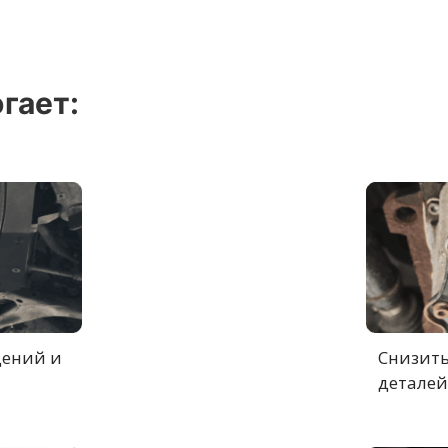
гает:
дений и
Снизить
деталей