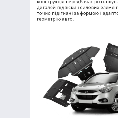
конструкція передбачає розташув
деталей підвіски і силових елемент
точно підігнані за формою і адапт
геометрію авто.