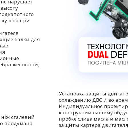
 не нарушает
 высоту
подкапотного
 кузова при
игателя
ющие балки для
вые
ия
ционные
ебра жесткости,
Установка защиты двигате
охлаждению ДВС и во врем
Индивидуальное проектир
конструкции систему обдув
 ніж сталевий
пробке слива масла и мас
но продумана
защиты картера двигателя