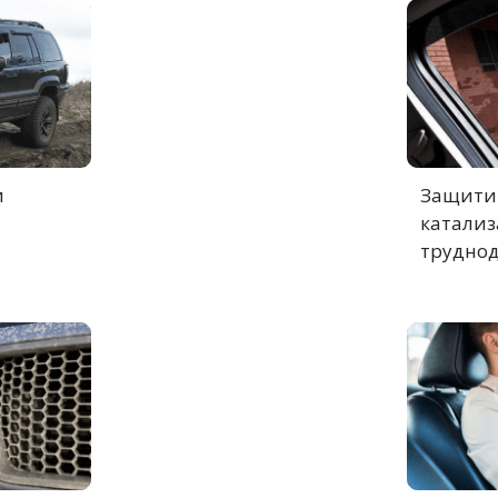
и
Защитит
катализ
труднод