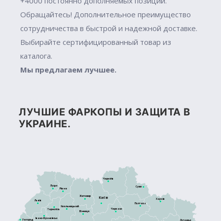
+4000 постоянно дополняемых позиций.
Обращайтесь! Дополнительное преимущество
сотрудничества в быстрой и надежной доставке.
Выбирайте сертифицированный товар из
каталога.
Мы предлагаем лучшее.
ЛУЧШИЕ ФАРКОПЫ И ЗАЩИТА В
УКРАИНЕ.
Чернігів
Луцьк
Суми
Рівне
Житомир
Київ
Харків
Львів
Полтава
Хмельницький
Черкаси
Тернопіль
Вінниця
Івано-Франківськ
Ужгород
Луганськ