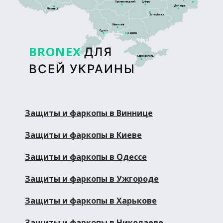
Кропивницький
Дніпро
Донецьк
Чернівці
Запоріжжя
Миколаїв
Одеса
Херсон
BRONEX
ДЛЯ
Сімферополь
ВСЕЙ УКРАИНЫ
Защиты и фаркопы в Виннице
Защиты и фаркопы в Киеве
Защиты и фаркопы в Одессе
Защиты и фаркопы в Ужгороде
Защиты и фаркопы в Харькове
Защиты и фаркопы в Николаеве