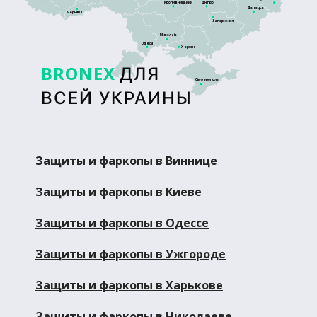
Кропивницький
Дніпро
Донецьк
Чернівці
Запоріжжя
Миколаїв
Одеса
Херсон
BRONEX
ДЛЯ
Сімферополь
ВСЕЙ УКРАИНЫ
Защиты и фаркопы в Виннице
Защиты и фаркопы в Киеве
Защиты и фаркопы в Одессе
Защиты и фаркопы в Ужгороде
Защиты и фаркопы в Харькове
Защиты и фаркопы в Николаеве