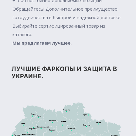
+4000 постоянно дополняемых позиций.
Обращайтесь! Дополнительное преимущество
сотрудничества в быстрой и надежной доставке.
Выбирайте сертифицированный товар из
каталога.
Мы предлагаем лучшее.
ЛУЧШИЕ ФАРКОПЫ И ЗАЩИТА В
УКРАИНЕ.
Чернігів
Луцьк
Суми
Рівне
Житомир
Київ
Харків
Львів
Полтава
Хмельницький
Черкаси
Тернопіль
Вінниця
Івано-Франківськ
Ужгород
Луганськ