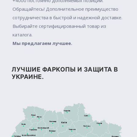
+4000 постоянно дополняемых позиций.
Обращайтесь! Дополнительное преимущество
сотрудничества в быстрой и надежной доставке.
Выбирайте сертифицированный товар из
каталога.
Мы предлагаем лучшее.
ЛУЧШИЕ ФАРКОПЫ И ЗАЩИТА В
УКРАИНЕ.
Чернігів
Луцьк
Суми
Рівне
Житомир
Київ
Харків
Львів
Полтава
Хмельницький
Черкаси
Тернопіль
Вінниця
Івано-Франківськ
Ужгород
Луганськ