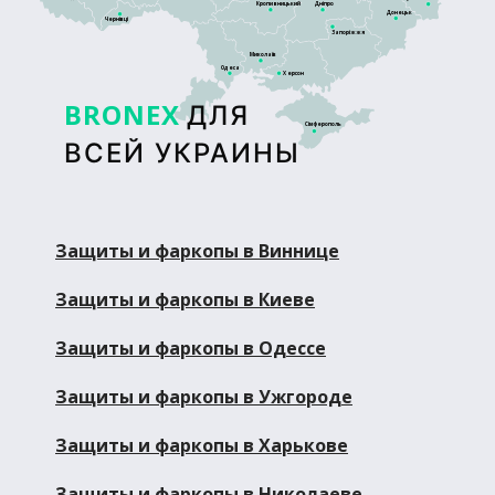
Кропивницький
Дніпро
Донецьк
Чернівці
Запоріжжя
Миколаїв
Одеса
Херсон
BRONEX
ДЛЯ
Сімферополь
ВСЕЙ УКРАИНЫ
Защиты и фаркопы в Виннице
Защиты и фаркопы в Киеве
Защиты и фаркопы в Одессе
Защиты и фаркопы в Ужгороде
Защиты и фаркопы в Харькове
Защиты и фаркопы в Николаеве