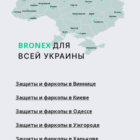
Полтава
Хмельницький
Черкаси
Тернопіль
Вінниця
Івано-Франківськ
Ужгород
Луганськ
Кропивницький
Дніпро
Донецьк
Чернівці
Запоріжжя
Миколаїв
Одеса
Херсон
BRONEX
ДЛЯ
Сімферополь
ВСЕЙ УКРАИНЫ
Защиты и фаркопы в Виннице
Защиты и фаркопы в Киеве
Защиты и фаркопы в Одессе
Защиты и фаркопы в Ужгороде
Защиты и фаркопы в Харькове