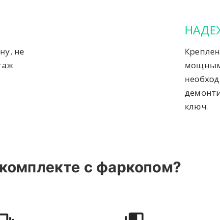
НАДЕ
ну, не
Креплен
таж
мощным
необход
демонти
ключ.
 комплекте с фаркопом?