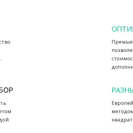
ОПТИ
ство
Прямые 
позвол
.
стоимос
дополни
РАЗН
БОР
сть
Европей
четом
методом
ждой
квадрат