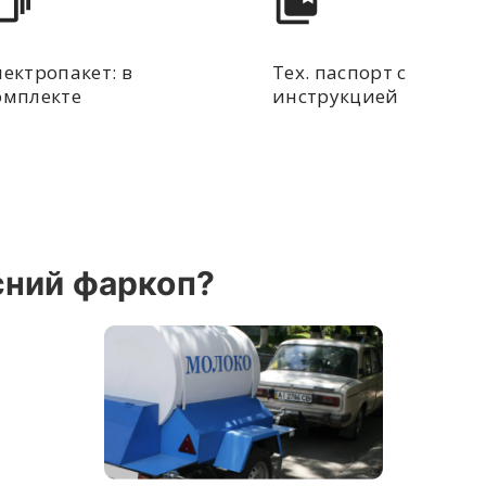
лектропакет: в
Тех. паспорт с
омплекте
инструкцией
сний фаркоп?