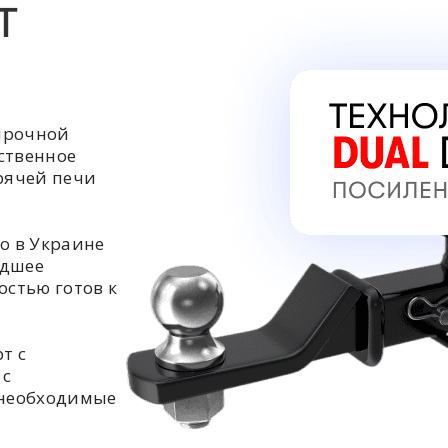
Т
прочной
ственное
орячей печи
о в Украине
едшее
остью готов к
т с
 с
 необходимые