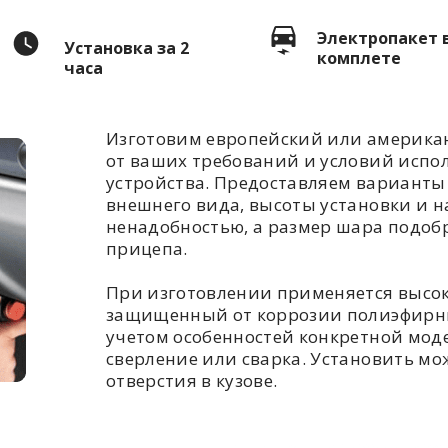
Электропакет 
Установка за 2
комплете
часа
Изготовим европейский или американ
от ваших требований и условий испо
устройства. Предоставляем варианты 
внешнего вида, высоты установки и н
ненадобностью, а размер шара подоб
прицепа.
При изготовлении применяется высо
защищенный от коррозии полиэфирны
учетом особенностей конкретной моде
сверление или сварка. Установить мож
отверстия в кузове.