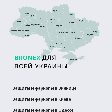
Чернігів
Луцьк
Суми
Рівне
Житомир
Київ
Харків
Львів
Полтава
Хмельницький
Черкаси
Тернопіль
Вінниця
Івано-Франківськ
Ужгород
Луганськ
Кропивницький
Дніпро
Донецьк
Чернівці
Запоріжжя
Миколаїв
Одеса
Херсон
BRONEX
ДЛЯ
Сімферополь
ВСЕЙ УКРАИНЫ
Защиты и фаркопы в Виннице
Защиты и фаркопы в Киеве
Защиты и фаркопы в Одессе