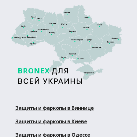
Чернігів
Луцьк
Суми
Рівне
Житомир
Київ
Харків
Львів
Полтава
Хмельницький
Черкаси
Тернопіль
Вінниця
Івано-Франківськ
Ужгород
Луганськ
Кропивницький
Дніпро
Донецьк
Чернівці
Запоріжжя
Миколаїв
Одеса
Херсон
BRONEX
ДЛЯ
Сімферополь
ВСЕЙ УКРАИНЫ
Защиты и фаркопы в Виннице
Защиты и фаркопы в Киеве
Защиты и фаркопы в Одессе