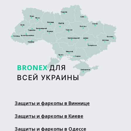
Чернігів
Луцьк
Суми
Рівне
Житомир
Київ
Харків
Львів
Полтава
Хмельницький
Черкаси
Тернопіль
Вінниця
Івано-Франківськ
Ужгород
Луганськ
Кропивницький
Дніпро
Донецьк
Чернівці
Запоріжжя
Миколаїв
Одеса
Херсон
BRONEX
ДЛЯ
Сімферополь
ВСЕЙ УКРАИНЫ
Защиты и фаркопы в Виннице
Защиты и фаркопы в Киеве
Защиты и фаркопы в Одессе