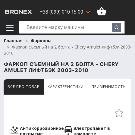
+38 (099) 010 15 00
Главная
Фаркопы
Фаркоп съемный на 2 болта - Chery Amulet лифтбэк 2003-
2010
ФАРКОП СЪЕМНЫЙ НА 2 БОЛТА - CHERY
AMULET ЛИФТБЭК 2003-2010
ВСЕ ПРО ТОВАР
ХАРАКТЕРИСТИКИ
ПРИМЕНИМОСТЬ
Товар просматривают сейчас 8 человек
Антикоррозионное
Электропакет в
покрытие
комплете