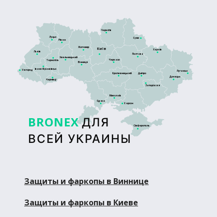
Чернігів
Луцьк
Суми
Рівне
Житомир
Київ
Харків
Львів
Полтава
Хмельницький
Черкаси
Тернопіль
Вінниця
Івано-Франківськ
Ужгород
Луганськ
Кропивницький
Дніпро
Донецьк
Чернівці
Запоріжжя
Миколаїв
Одеса
Херсон
BRONEX
ДЛЯ
Сімферополь
ВСЕЙ УКРАИНЫ
Защиты и фаркопы в Виннице
Защиты и фаркопы в Киеве