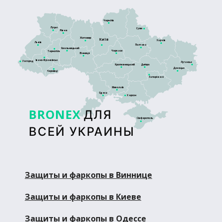
Чернігів
Луцьк
Суми
Рівне
Житомир
Київ
Харків
Львів
Полтава
Хмельницький
Черкаси
Тернопіль
Вінниця
Івано-Франківськ
Ужгород
Луганськ
Кропивницький
Дніпро
Донецьк
Чернівці
Запоріжжя
Миколаїв
Одеса
Херсон
BRONEX
ДЛЯ
Сімферополь
ВСЕЙ УКРАИНЫ
Защиты и фаркопы в Виннице
Защиты и фаркопы в Киеве
Защиты и фаркопы в Одессе