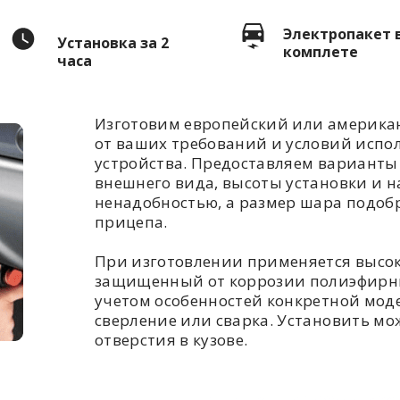
Электропакет 
Установка за 2
комплете
часа
Изготовим европейский или американ
от ваших требований и условий испо
устройства. Предоставляем варианты 
внешнего вида, высоты установки и н
ненадобностью, а размер шара подоб
прицепа.
При изготовлении применяется высо
защищенный от коррозии полиэфирны
учетом особенностей конкретной моде
сверление или сварка. Установить мож
отверстия в кузове.