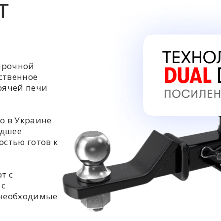
Т
прочной
ственное
орячей печи
о в Украине
едшее
остью готов к
т с
 с
 необходимые