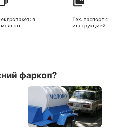
лектропакет: в
Тех. паспорт с
омплекте
инструкцией
сний фаркоп?