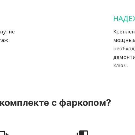
НАДЕ
ну, не
Креплен
таж
мощным
необход
демонти
ключ.
 комплекте с фаркопом?