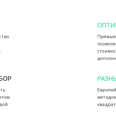
ОПТИ
ство
Прямые 
позвол
.
стоимос
дополни
РАЗН
БОР
сть
Европей
четом
методом
ждой
квадрат