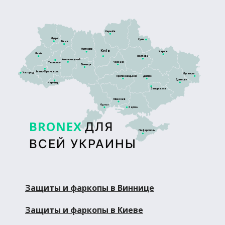
Чернігів
Луцьк
Суми
Рівне
Житомир
Київ
Харків
Львів
Полтава
Хмельницький
Черкаси
Тернопіль
Вінниця
Івано-Франківськ
Ужгород
Луганськ
Кропивницький
Дніпро
Донецьк
Чернівці
Запоріжжя
Миколаїв
Одеса
Херсон
BRONEX
ДЛЯ
Сімферополь
ВСЕЙ УКРАИНЫ
Защиты и фаркопы в Виннице
Защиты и фаркопы в Киеве