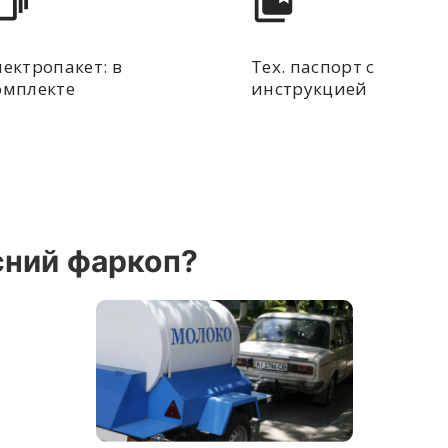
лектропакет: в
Тех. паспорт с
омплекте
инструкцией
сний фаркоп?