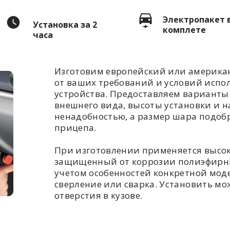
Электропакет 
Установка за 2
комплете
часа
Изготовим европейский или американ
от ваших требований и условий испо
устройства. Предоставляем варианты 
внешнего вида, высоты установки и н
ненадобностью, а размер шара подоб
прицепа.
При изготовлении применяется высо
защищенный от коррозии полиэфирны
учетом особенностей конкретной моде
сверление или сварка. Установить мож
отверстия в кузове.