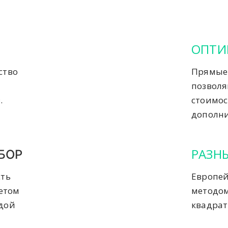
ОПТИ
ство
Прямые 
позвол
.
стоимос
дополни
РАЗН
БОР
сть
Европей
четом
методом
ждой
квадрат