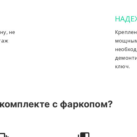
НАДЕ
ну, не
Креплен
таж
мощным
необход
демонти
ключ.
 комплекте с фаркопом?