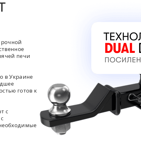
Т
прочной
ственное
орячей печи
о в Украине
едшее
остью готов к
т с
 с
 необходимые