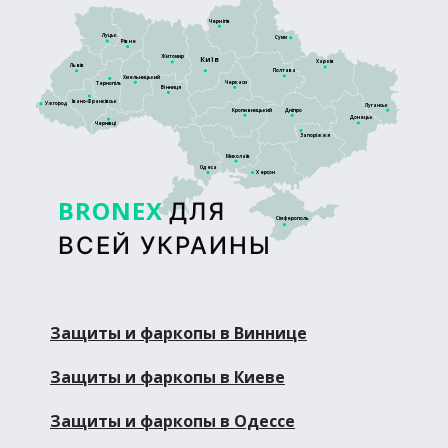
Чернігів
Луцьк
Суми
Рівне
Житомир
Київ
Харків
Львів
Полтава
Хмельницький
Черкаси
Тернопіль
Вінниця
Івано-Франківськ
Ужгород
Луганськ
Кропивницький
Дніпро
Донецьк
Чернівці
Запоріжжя
Миколаїв
Одеса
Херсон
BRONEX
ДЛЯ
Сімферополь
ВСЕЙ УКРАИНЫ
Защиты и фаркопы в Виннице
Защиты и фаркопы в Киеве
Защиты и фаркопы в Одессе