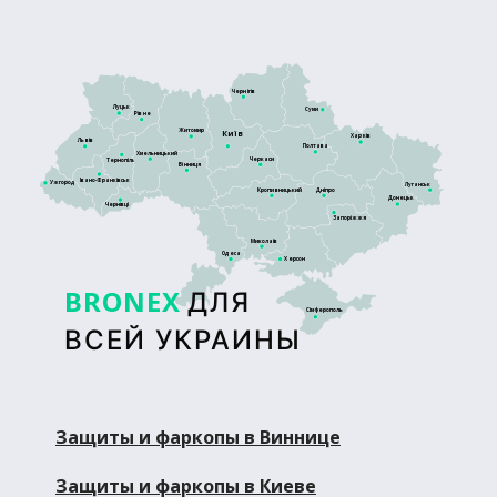
Чернігів
Луцьк
Суми
Рівне
Житомир
Київ
Харків
Львів
Полтава
Хмельницький
Черкаси
Тернопіль
Вінниця
Івано-Франківськ
Ужгород
Луганськ
Кропивницький
Дніпро
Донецьк
Чернівці
Запоріжжя
Миколаїв
Одеса
Херсон
BRONEX
ДЛЯ
Сімферополь
ВСЕЙ УКРАИНЫ
Защиты и фаркопы в Виннице
Защиты и фаркопы в Киеве