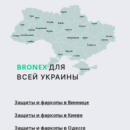
Чернігів
Луцьк
Суми
Рівне
Житомир
Київ
Харків
Львів
Полтава
Хмельницький
Черкаси
Тернопіль
Вінниця
Івано-Франківськ
Ужгород
Луганськ
Кропивницький
Дніпро
Донецьк
Чернівці
Запоріжжя
Миколаїв
Одеса
Херсон
BRONEX
ДЛЯ
Сімферополь
ВСЕЙ УКРАИНЫ
Защиты и фаркопы в Виннице
Защиты и фаркопы в Киеве
Защиты и фаркопы в Одессе