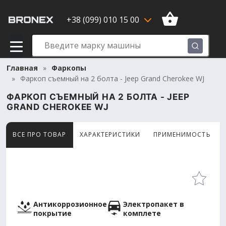
+38 (099) 010 15 00
Главная
Фаркопы
Фаркоп съемный на 2 болта - Jeep Grand Cherokee WJ
ФАРКОП СЪЕМНЫЙ НА 2 БОЛТА - JEEP
GRAND CHEROKEE WJ
ВСЕ ПРО ТОВАР
ХАРАКТЕРИСТИКИ
ПРИМЕНИМОСТЬ
Товар просматривают сейчас 9 человек
Антикоррозионное
Электропакет в
покрытие
комплете