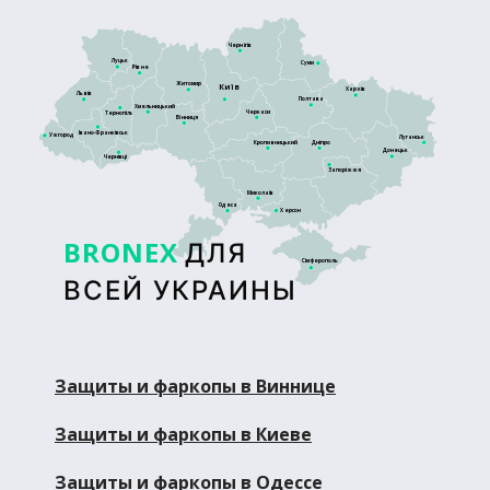
Чернігів
Луцьк
Суми
Рівне
Житомир
Київ
Харків
Львів
Полтава
Хмельницький
Черкаси
Тернопіль
Вінниця
Івано-Франківськ
Ужгород
Луганськ
Кропивницький
Дніпро
Донецьк
Чернівці
Запоріжжя
Миколаїв
Одеса
Херсон
BRONEX
ДЛЯ
Сімферополь
ВСЕЙ УКРАИНЫ
Защиты и фаркопы в Виннице
Защиты и фаркопы в Киеве
Защиты и фаркопы в Одессе