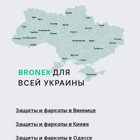
Чернігів
Луцьк
Суми
Рівне
Житомир
Київ
Харків
Львів
Полтава
Хмельницький
Черкаси
Тернопіль
Вінниця
Івано-Франківськ
Ужгород
Луганськ
Кропивницький
Дніпро
Донецьк
Чернівці
Запоріжжя
Миколаїв
Одеса
Херсон
BRONEX
ДЛЯ
Сімферополь
ВСЕЙ УКРАИНЫ
Защиты и фаркопы в Виннице
Защиты и фаркопы в Киеве
Защиты и фаркопы в Одессе