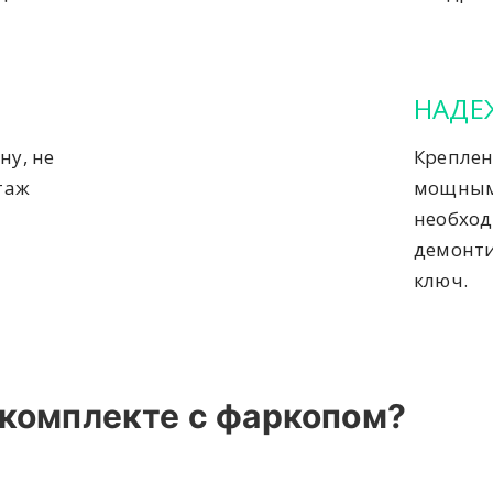
НАДЕ
ну, не
Креплен
таж
мощным
необход
демонти
ключ.
 комплекте с фаркопом?