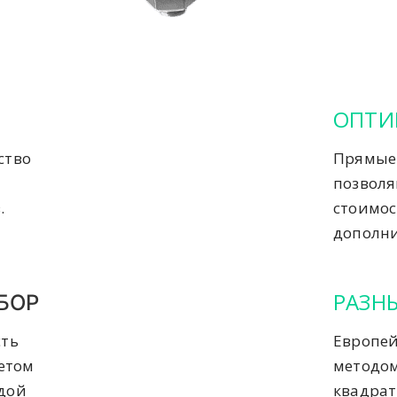
ОПТИ
ство
Прямые 
позвол
.
стоимос
дополни
РАЗН
БОР
сть
Европей
четом
методом
ждой
квадрат