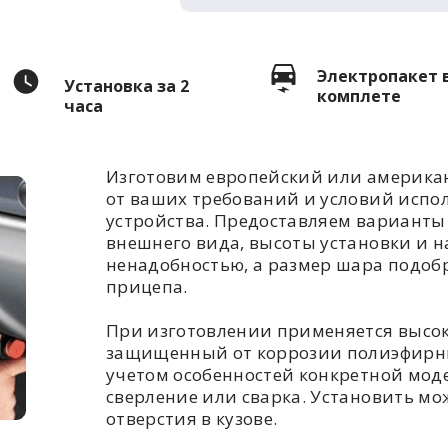
Электропакет 
Установка за 2
комплете
часа
Изготовим европейский или американ
от ваших требований и условий испо
устройства. Предоставляем варианты 
внешнего вида, высоты установки и н
ненадобностью, а размер шара подоб
прицепа.
При изготовлении применяется высо
защищенный от коррозии полиэфирны
учетом особенностей конкретной моде
сверление или сварка. Установить мож
отверстия в кузове.