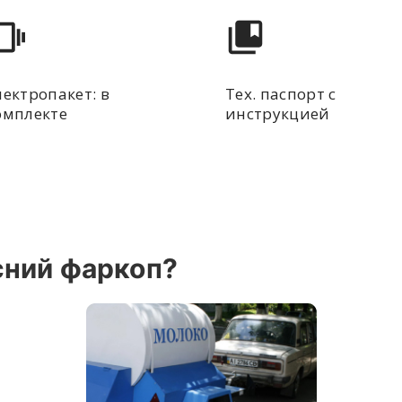
лектропакет: в
Тех. паспорт с
омплекте
инструкцией
сний фаркоп?