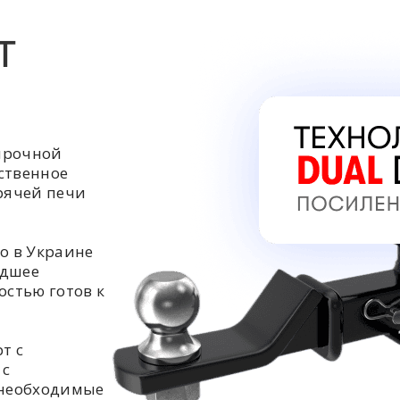
Т
прочной
ственное
орячей печи
о в Украине
едшее
остью готов к
т с
 с
 необходимые