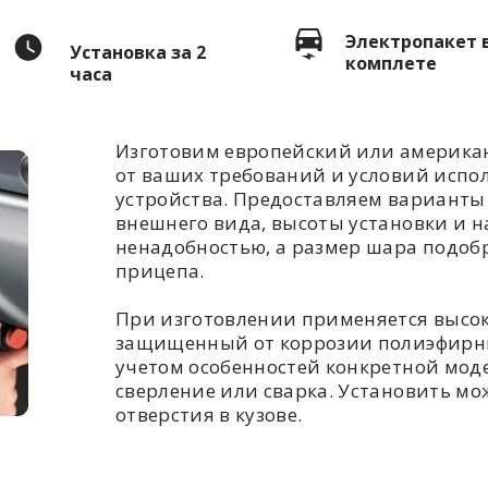
Электропакет 
Установка за 2
комплете
часа
Изготовим европейский или американ
от ваших требований и условий испо
устройства. Предоставляем варианты 
внешнего вида, высоты установки и н
ненадобностью, а размер шара подоб
прицепа.
При изготовлении применяется высо
защищенный от коррозии полиэфирны
учетом особенностей конкретной моде
сверление или сварка. Установить мож
отверстия в кузове.