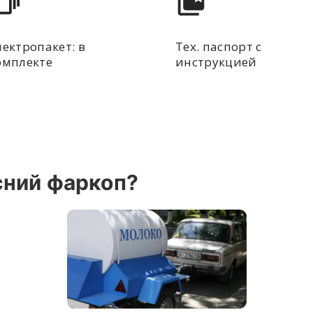
лектропакет: в
Тех. паспорт с
омплекте
инструкцией
сний фаркоп?