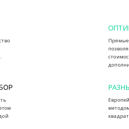
ОПТИ
ство
Прямые 
позвол
.
стоимос
дополни
РАЗН
БОР
сть
Европей
четом
методом
ждой
квадрат