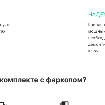
НАДЕ
ну, не
Креплен
таж
мощным
необход
демонти
ключ.
 комплекте с фаркопом?