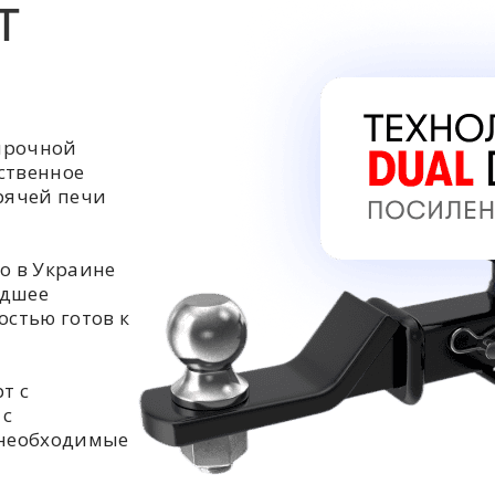
Т
прочной
ственное
орячей печи
о в Украине
едшее
остью готов к
т с
 с
 необходимые