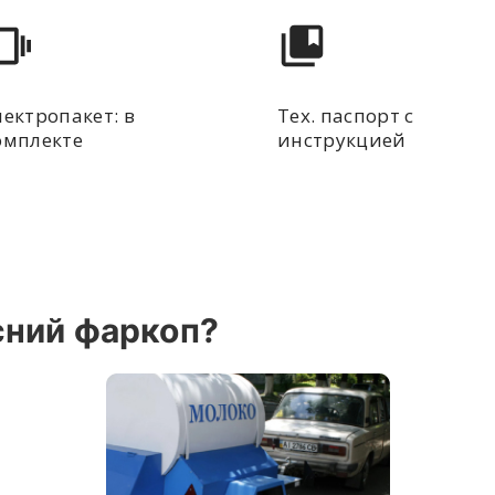
лектропакет: в
Тех. паспорт с
омплекте
инструкцией
сний фаркоп?