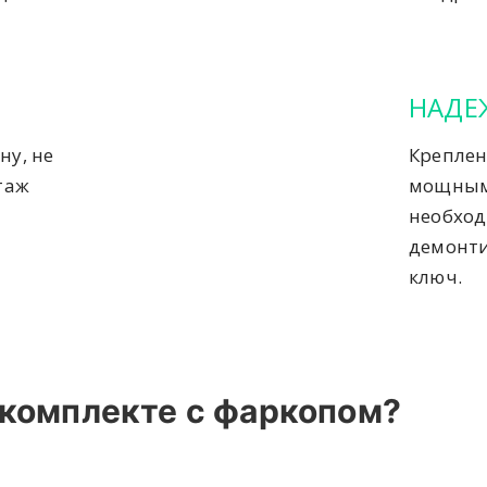
НАДЕ
ну, не
Креплен
таж
мощным
необход
демонти
ключ.
 комплекте с фаркопом?