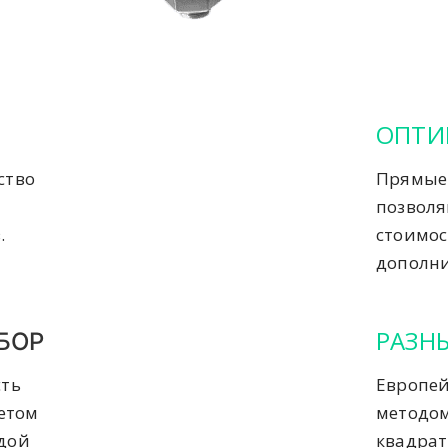
ОПТИ
ство
Прямые 
позвол
.
стоимос
дополни
РАЗН
БОР
сть
Европей
четом
методом
ждой
квадрат