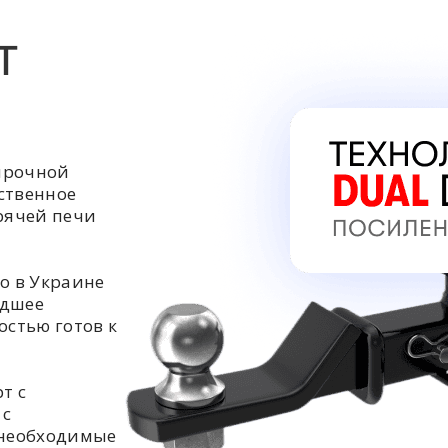
Т
прочной
ственное
орячей печи
о в Украине
едшее
остью готов к
т с
 с
 необходимые