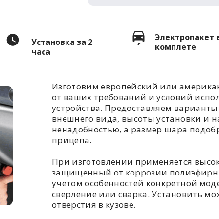
Электропакет 
Установка за 2
комплете
часа
Изготовим европейский или американ
от ваших требований и условий испо
устройства. Предоставляем варианты 
внешнего вида, высоты установки и н
ненадобностью, а размер шара подоб
прицепа.
При изготовлении применяется высо
защищенный от коррозии полиэфирны
учетом особенностей конкретной моде
сверление или сварка. Установить мож
отверстия в кузове.