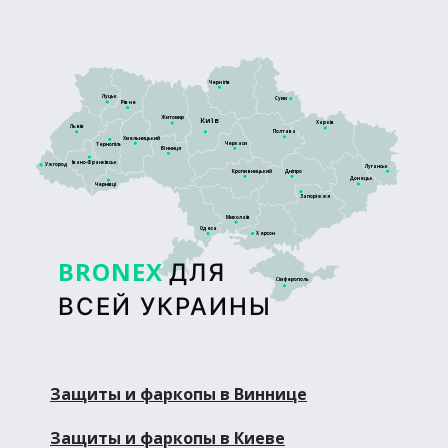
Чернігів
Луцьк
Суми
Рівне
Житомир
Київ
Харків
Львів
Полтава
Хмельницький
Черкаси
Тернопіль
Вінниця
Івано-Франківськ
Ужгород
Луганськ
Кропивницький
Дніпро
Донецьк
Чернівці
Запоріжжя
Миколаїв
Одеса
Херсон
BRONEX
ДЛЯ
Сімферополь
ВСЕЙ УКРАИНЫ
Защиты и фаркопы в Виннице
Защиты и фаркопы в Киеве