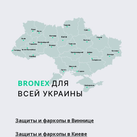
Чернігів
Луцьк
Суми
Рівне
Житомир
Київ
Харків
Львів
Полтава
Хмельницький
Черкаси
Тернопіль
Вінниця
Івано-Франківськ
Ужгород
Луганськ
Кропивницький
Дніпро
Донецьк
Чернівці
Запоріжжя
Миколаїв
Одеса
Херсон
BRONEX
ДЛЯ
Сімферополь
ВСЕЙ УКРАИНЫ
Защиты и фаркопы в Виннице
Защиты и фаркопы в Киеве