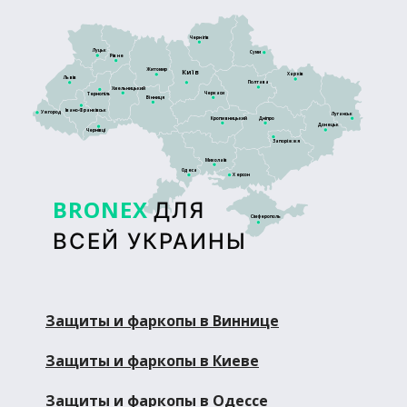
Чернігів
Луцьк
Суми
Рівне
Житомир
Київ
Харків
Львів
Полтава
Хмельницький
Черкаси
Тернопіль
Вінниця
Івано-Франківськ
Ужгород
Луганськ
Кропивницький
Дніпро
Донецьк
Чернівці
Запоріжжя
Миколаїв
Одеса
Херсон
BRONEX
ДЛЯ
Сімферополь
ВСЕЙ УКРАИНЫ
Защиты и фаркопы в Виннице
Защиты и фаркопы в Киеве
Защиты и фаркопы в Одессе