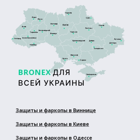
Чернігів
Луцьк
Суми
Рівне
Житомир
Київ
Харків
Львів
Полтава
Хмельницький
Черкаси
Тернопіль
Вінниця
Івано-Франківськ
Ужгород
Луганськ
Кропивницький
Дніпро
Донецьк
Чернівці
Запоріжжя
Миколаїв
Одеса
Херсон
BRONEX
ДЛЯ
Сімферополь
ВСЕЙ УКРАИНЫ
Защиты и фаркопы в Виннице
Защиты и фаркопы в Киеве
Защиты и фаркопы в Одессе