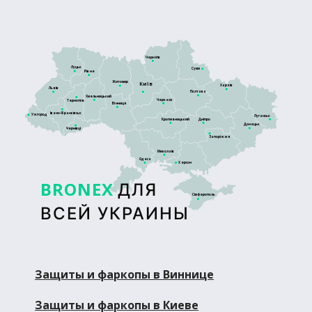
Чернігів
Луцьк
Суми
Рівне
Житомир
Київ
Харків
Львів
Полтава
Хмельницький
Черкаси
Тернопіль
Вінниця
Івано-Франківськ
Ужгород
Луганськ
Кропивницький
Дніпро
Донецьк
Чернівці
Запоріжжя
Миколаїв
Одеса
Херсон
BRONEX
ДЛЯ
Сімферополь
ВСЕЙ УКРАИНЫ
Защиты и фаркопы в Виннице
Защиты и фаркопы в Киеве