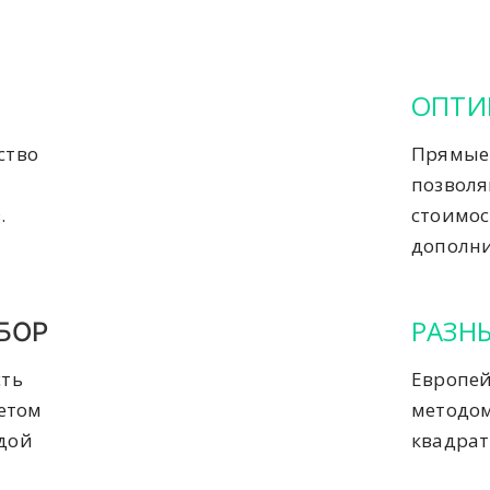
ОПТИ
ство
Прямые 
позвол
.
стоимос
дополни
РАЗН
БОР
сть
Европей
четом
методом
ждой
квадрат