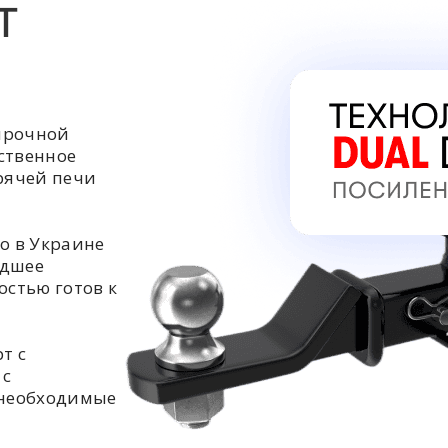
Т
прочной
ственное
орячей печи
о в Украине
едшее
остью готов к
т с
 с
 необходимые