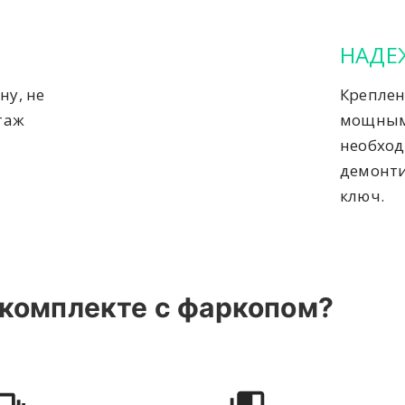
НАДЕ
ну, не
Креплен
таж
мощным
необход
демонти
ключ.
 комплекте с фаркопом?