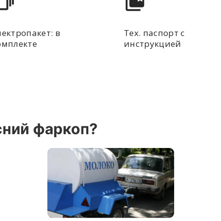
лектропакет: в
Тех. паспорт с
омплекте
инструкцией
сний фаркоп?