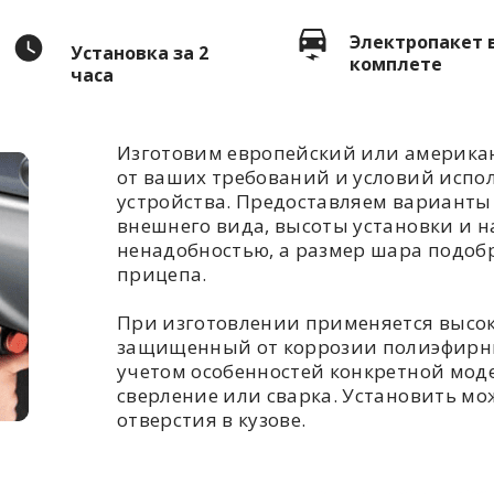
Электропакет 
Установка за 2
комплете
часа
Изготовим европейский или американ
от ваших требований и условий испо
устройства. Предоставляем варианты 
внешнего вида, высоты установки и н
ненадобностью, а размер шара подоб
прицепа.
При изготовлении применяется высо
защищенный от коррозии полиэфирны
учетом особенностей конкретной моде
сверление или сварка. Установить мож
отверстия в кузове.