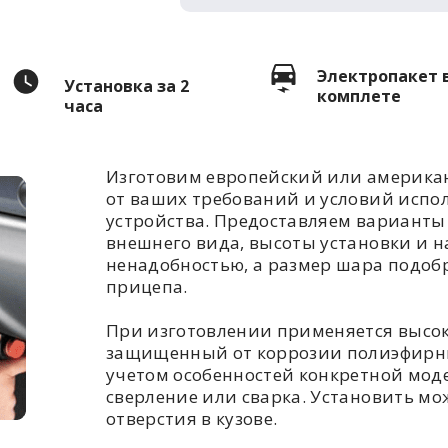
Электропакет 
Установка за 2
комплете
часа
Изготовим европейский или американ
от ваших требований и условий испо
устройства. Предоставляем варианты 
внешнего вида, высоты установки и н
ненадобностью, а размер шара подоб
прицепа.
При изготовлении применяется высо
защищенный от коррозии полиэфирны
учетом особенностей конкретной моде
сверление или сварка. Установить мож
отверстия в кузове.