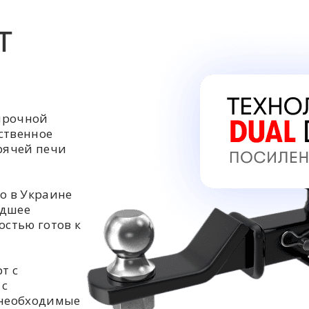
Т
прочной
ственное
орячей печи
о в Украине
едшее
остью готов к
т с
 с
 необходимые