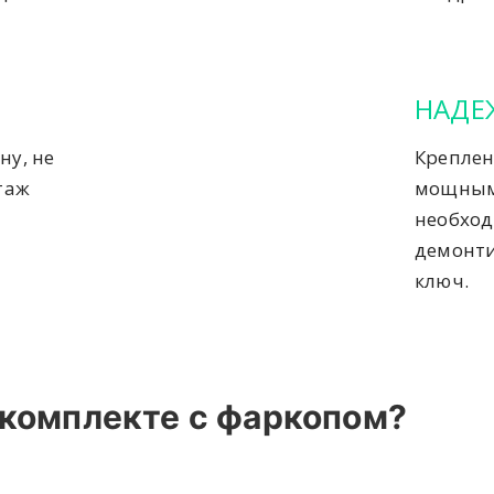
НАДЕ
ну, не
Креплен
таж
мощным
необход
демонти
ключ.
 комплекте с фаркопом?