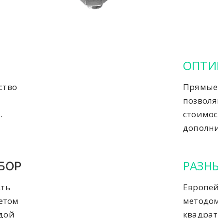
ОПТИ
ство
Прямые 
позвол
.
стоимос
дополни
РАЗН
БОР
сть
Европей
четом
методом
ждой
квадрат