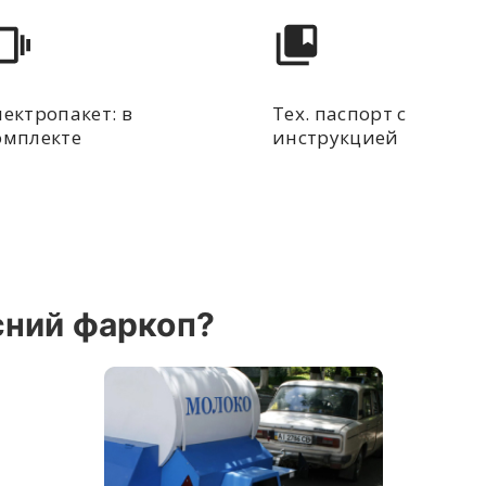
лектропакет: в
Тех. паспорт с
омплекте
инструкцией
сний фаркоп?