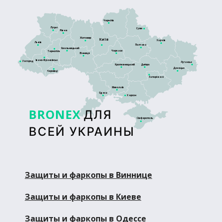
Чернігів
Луцьк
Суми
Рівне
Житомир
Київ
Харків
Львів
Полтава
Хмельницький
Черкаси
Тернопіль
Вінниця
Івано-Франківськ
Ужгород
Луганськ
Кропивницький
Дніпро
Донецьк
Чернівці
Запоріжжя
Миколаїв
Одеса
Херсон
BRONEX
ДЛЯ
Сімферополь
ВСЕЙ УКРАИНЫ
Защиты и фаркопы в Виннице
Защиты и фаркопы в Киеве
Защиты и фаркопы в Одессе