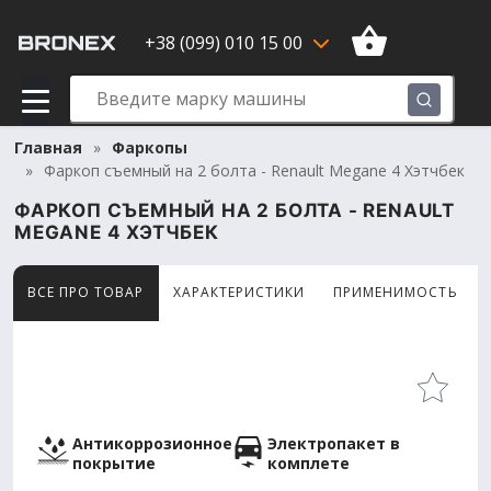
+38 (099) 010 15 00
Главная
Фаркопы
Фаркоп съемный на 2 болта - Renault Megane 4 Хэтчбек
ФАРКОП СЪЕМНЫЙ НА 2 БОЛТА - RENAULT
MEGANE 4 ХЭТЧБЕК
ВСЕ ПРО ТОВАР
ХАРАКТЕРИСТИКИ
ПРИМЕНИМОСТЬ
Товар просматривают сейчас 5 человек
Антикоррозионное
Электропакет в
покрытие
комплете