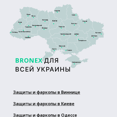
Чернігів
Луцьк
Суми
Рівне
Житомир
Київ
Харків
Львів
Полтава
Хмельницький
Черкаси
Тернопіль
Вінниця
Івано-Франківськ
Ужгород
Луганськ
Кропивницький
Дніпро
Донецьк
Чернівці
Запоріжжя
Миколаїв
Одеса
Херсон
BRONEX
ДЛЯ
Сімферополь
ВСЕЙ УКРАИНЫ
Защиты и фаркопы в Виннице
Защиты и фаркопы в Киеве
Защиты и фаркопы в Одессе