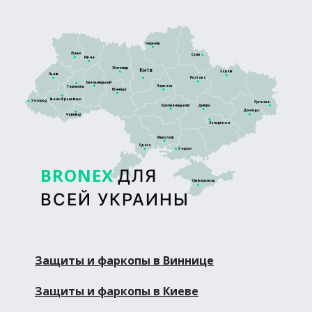
Чернігів
Луцьк
Суми
Рівне
Житомир
Київ
Харків
Львів
Полтава
Хмельницький
Черкаси
Тернопіль
Вінниця
Івано-Франківськ
Ужгород
Луганськ
Кропивницький
Дніпро
Донецьк
Чернівці
Запоріжжя
Миколаїв
Одеса
Херсон
BRONEX
ДЛЯ
Сімферополь
ВСЕЙ УКРАИНЫ
Защиты и фаркопы в Виннице
Защиты и фаркопы в Киеве