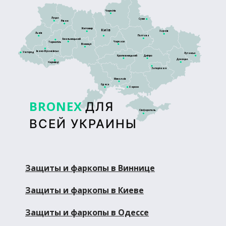
Чернігів
Луцьк
Суми
Рівне
Житомир
Київ
Харків
Львів
Полтава
Хмельницький
Черкаси
Тернопіль
Вінниця
Івано-Франківськ
Ужгород
Луганськ
Кропивницький
Дніпро
Донецьк
Чернівці
Запоріжжя
Миколаїв
Одеса
Херсон
BRONEX
ДЛЯ
Сімферополь
ВСЕЙ УКРАИНЫ
Защиты и фаркопы в Виннице
Защиты и фаркопы в Киеве
Защиты и фаркопы в Одессе