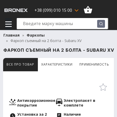
+38 (099) 010 15 00
Главная
Фаркопы
Фаркоп съемный на 2 болта - Subaru XV
ФАРКОП СЪЕМНЫЙ НА 2 БОЛТА - SUBARU XV
ВСЕ ПРО ТОВАР
ХАРАКТЕРИСТИКИ
ПРИМЕНИМОСТЬ
Товар просматривают сейчас 11 человек
Антикоррозионное
Электропакет в
покрытие
комплете
Установка за 2
Наличие